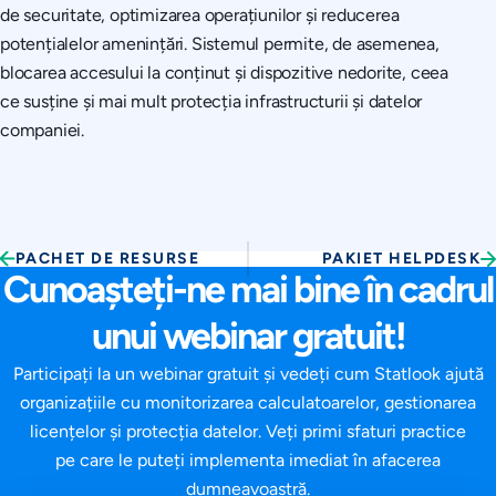
de securitate, optimizarea operațiunilor și reducerea
potențialelor amenințări. Sistemul permite, de asemenea,
blocarea accesului la conținut și dispozitive nedorite, ceea
ce susține și mai mult protecția infrastructurii și datelor
companiei.
PACHET DE RESURSE
PAKIET HELPDESK
Cunoașteți-ne mai bine în cadrul
unui webinar gratuit!
Participați la un webinar gratuit și vedeți cum Statlook ajută
organizațiile cu monitorizarea calculatoarelor, gestionarea
licențelor și protecția datelor. Veți primi sfaturi practice
pe care le puteți implementa imediat în afacerea
dumneavoastră.