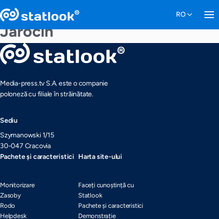
Jarocin
Media-press.tv S.A. este o companie
poloneză cu filiale în străinătate.
Sediu
Szymanowski 1/15
30-047 Cracovia
Pachete și caracteristici
Harta site-ului
Monitorizare
Faceți cunoștință cu
Zasoby
Statlook
Rodo
Pachete și caracteristici
Helpdesk
Demonstrație