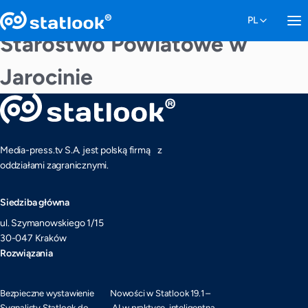
Starostwo Powiatowe w
Jarocinie
Media-press.tv S.A. jest polską firmą z
oddziałami zagranicznymi.
Siedziba główna
ul. Szymanowskiego 1/15
30-047 Kraków
Rozwiązania
Bezpieczne wystawienie
Nowości w Statlook 19.1 –
Sygnalisty Statlook do
AI w praktyce, inteligentna