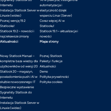
Internetu
automatyzacja i
Instalacja Statlook Server w
elastyczność dzięki
Linuxie (wideo)
wsparciu Linux (Server)
Poznaj wersję 19.2
Coraz więcej AI w
Statlooka!
Statlooku!
Statlook 19.2 – nowości i
Statlook 19.1 – aktualizacje i
najciekawsze zmiany
nowości
Aktualności
Mapa strony
Nowy Statlook Manual –
Poznaj Statlook
kompletna baza wiedzy dla
Pakiety i funkcje
użytkowników od wersji 20
Aktualności
Statlook 20 – magazyn,
Demo
powiadomienia push i AI w
Polityka prywatności
służbie nowoczesnego IT
Polityka cookies
Bezpieczne wystawienie
Sygnalisty Statlook do
Internetu
Instalacja Statlook Server w
Linuxie (wideo)