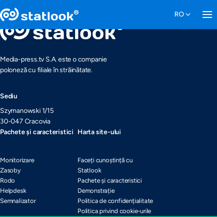
Media-press.tv S.A. este o companie
poloneză cu filiale în străinătate.
Sediu
Szymanowski 1/15
30-047 Cracovia
Pachete și caracteristici
Harta site-ului
Monitorizare
Faceți cunoștință cu
Zasoby
Statlook
Rodo
Pachete și caracteristici
Helpdesk
Demonstrație
Semnalizator
Politica de confidențialitate
Politica privind cookie-urile