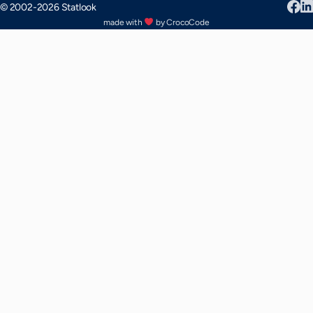
© 2002-2026 Statlook
made with
by CrocoCode