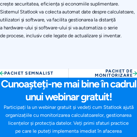
crește securitatea, eficiența și economiile suplimentare.
Sistemul Statlook va colecta automat date despre calculatoare,
utilizatori și software, va facilita gestionarea la distanță
a hardware-ului și software-ului și va automatiza o serie
de procese, inclusiv cele legate de actualizare și inventar.
PACHET DE
PACHET SEMNALIST
MONITORIZARE
Cunoașteți-ne mai bine în cadrul
unui webinar gratuit!
Participați la un webinar gratuit și vedeți cum Statlook ajută
organizațiile cu monitorizarea calculatoarelor, gestionarea
licențelor și protecția datelor. Veți primi sfaturi practice
pe care le puteți implementa imediat în afacerea