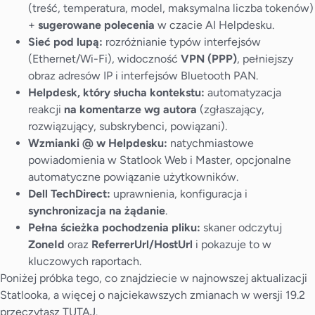
(treść, temperatura, model, maksymalna liczba tokenów)
+
sugerowane polecenia
w czacie AI Helpdesku.
Sieć pod lupą:
rozróżnianie typów interfejsów
(Ethernet/Wi-Fi), widoczność
VPN (PPP)
, pełniejszy
obraz adresów IP i interfejsów Bluetooth PAN.
Helpdesk, który słucha kontekstu:
automatyzacja
reakcji
na komentarze wg autora
(zgłaszający,
rozwiązujący, subskrybenci, powiązani).
Wzmianki @ w Helpdesku:
natychmiastowe
powiadomienia w Statlook Web i Master, opcjonalne
automatyczne powiązanie użytkowników.
Dell TechDirect:
uprawnienia, konfiguracja i
synchronizacja na żądanie
.
Pełna ścieżka pochodzenia pliku:
skaner odczytuj
ZoneId
oraz
ReferrerUrl/HostUrl
i pokazuje to w
kluczowych raportach.
Poniżej próbka tego, co znajdziecie w najnowszej aktualizacji
Statlooka, a więcej o najciekawszych zmianach w wersji 19.2
przeczytasz
TUTAJ
.