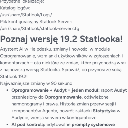
Przydatne lokalizacje:
Katalog logów:
/usr/share/Statlook/Logs/
Plik konfiguracyjny Statlook Server:
/usr/share/Statlook/statlook-server.cfg
Poznaj wersję 19.2 Statlooka!
Asystent AI w Helpdesku, zmiany i nowości w module
Oprogramowanie, wzmianki użytkowników w zgłoszeniach i
komentarzach – oto niektóre ze zmian, które przychodzą wraz
z najnowszą wersją Statlooka. Sprawdź, co przynosi ze sobą
Statlook 19.2!
Najważniejsze zmiany w 90 sekund
Oprogramowanie + Audyt = jeden moduł:
raport
Audyt
przeniesiony do
Oprogramowanie
, odświeżone
harmonogramy i prawa. Historia zmian przerw sesji i
komponentów Agenta, powrót zakładki
Statystyka
w
Audycie, wersja serwera w konfiguratorze.
AI pod kontrolą:
edytowalne
prompty systemowe