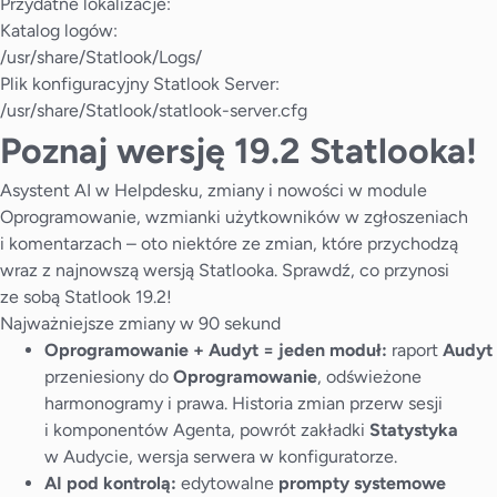
Przydatne lokalizacje:
Katalog logów:
/usr/share/Statlook/Logs/
Plik konfiguracyjny Statlook Server:
/usr/share/Statlook/statlook-server.cfg
Poznaj wersję 19.2 Statlooka!
Asystent AI w Helpdesku, zmiany i nowości w module
Oprogramowanie, wzmianki użytkowników w zgłoszeniach
i komentarzach – oto niektóre ze zmian, które przychodzą
wraz z najnowszą wersją Statlooka. Sprawdź, co przynosi
ze sobą Statlook 19.2!
Najważniejsze zmiany w 90 sekund
Oprogramowanie + Audyt = jeden moduł:
raport
Audyt
przeniesiony do
Oprogramowanie
, odświeżone
harmonogramy i prawa. Historia zmian przerw sesji
i komponentów Agenta, powrót zakładki
Statystyka
w Audycie, wersja serwera w konfiguratorze.
AI pod kontrolą:
edytowalne
prompty systemowe