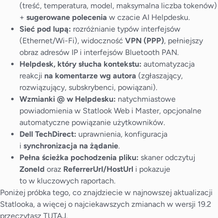
(treść, temperatura, model, maksymalna liczba tokenów)
+
sugerowane polecenia
w czacie AI Helpdesku.
Sieć pod lupą:
rozróżnianie typów interfejsów
(Ethernet/Wi-Fi), widoczność
VPN (PPP)
, pełniejszy
obraz adresów IP i interfejsów Bluetooth PAN.
Helpdesk, który słucha kontekstu:
automatyzacja
reakcji
na komentarze wg autora
(zgłaszający,
rozwiązujący, subskrybenci, powiązani).
Wzmianki @ w Helpdesku:
natychmiastowe
powiadomienia w Statlook Web i Master, opcjonalne
automatyczne powiązanie użytkowników.
Dell TechDirect:
uprawnienia, konfiguracja
i
synchronizacja na żądanie
.
Pełna ścieżka pochodzenia pliku:
skaner odczytuj
ZoneId
oraz
ReferrerUrl/HostUrl
i pokazuje
to w kluczowych raportach.
Poniżej próbka tego, co znajdziecie w najnowszej aktualizacji
Statlooka, a więcej o najciekawszych zmianach w wersji 19.2
przeczytasz
TUTAJ
.