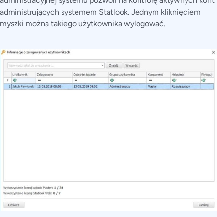
administracyjnej systemu pozwoli na kontrolę aktywnych kont
administrujących systemem Statlook. Jednym kliknięciem
myszki można takiego użytkownika wylogować.