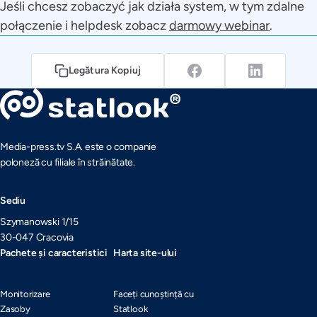
Jeśli chcesz zobaczyć jak działa system, w tym zdalne
połączenie i helpdesk zobacz
darmowy webinar
.
Legătura Kopiuj
Media-press.tv S.A. este o companie
poloneză cu filiale în străinătate.
Sediu
Szymanowski 1/15
30-047 Cracovia
Pachete și caracteristici
Harta site-ului
Monitorizare
Faceți cunoștință cu
Zasoby
Statlook