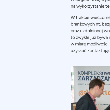
na wykorzystanie t
W trakcie wieczorn
branżowych nt. bezp
oraz uzdolnionej wok
to zwykle już bywa 
w miarę możliwości
uzyskać kontaktując