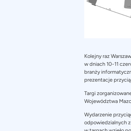
Kolejny raz Warszawa
w dniach 10-11 cze
branży informatyczn
prezentacje przyci
Targi zorganizowan
Województwa Mazowie
Wydarzenie przyciąg
odpowiedzialnych za
w targach wzięło po