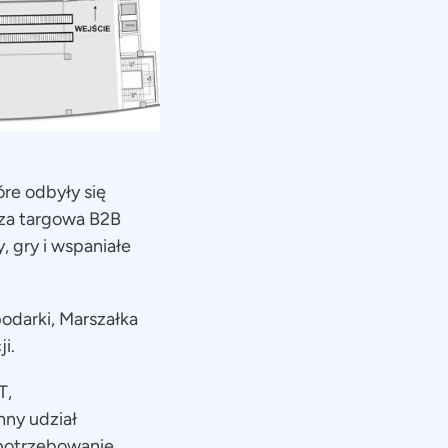
óre odbyły się
eza targowa B2B
 gry i wspaniałe
odarki, Marszałka
i.
T,
nny udział
apotrzebowanie