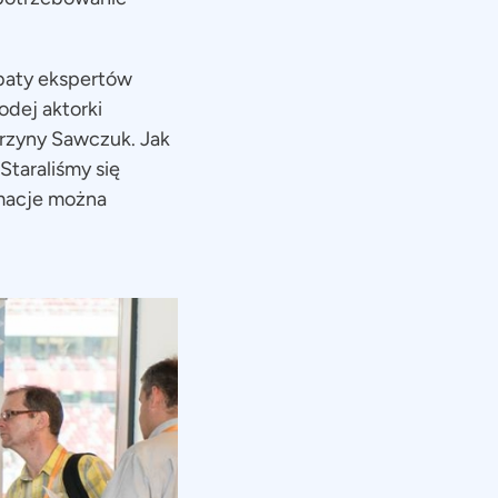
baty ekspertów
odej aktorki
tarzyny Sawczuk. Jak
Staraliśmy się
rmacje można