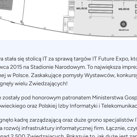
 stała się stolicą IT za sprawą targów IT Future Expo, kt
rwca 2015 na Stadionie Narodowym. To największa impr
ej w Polsce. Zaskakujące pomysły Wystawców, konkursy,
ągnęły wielu Zwiedzających!
e zostały pod honorowym patronatem Ministerstwa Gosp
ckiego oraz Polskiej Izby Informatyki i Telekomunikacj
nęło kadrę zarządzającą oraz duże grono specjalistów I
 rozwój infrastruktury informatycznej firm. Łącznie, czy
nad 2 500 Zwiedzających. Pokazuje to, jak duże jest z