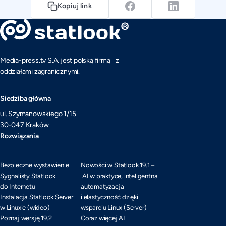
Kopiuj link
Media-press.tv S.A. jest polską firmą z
oddziałami zagranicznymi.
Siedziba główna
ul. Szymanowskiego 1/15
30-047 Kraków
Rozwiązania
Bezpieczne wystawienie
Nowości w Statlook 19.1 –
Sygnalisty Statlook
AI w praktyce, inteligentna
do Internetu
automatyzacja
Instalacja Statlook Server
i elastyczność dzięki
w Linuxie (wideo)
wsparciu Linux (Server)
Poznaj wersję 19.2
Coraz więcej AI