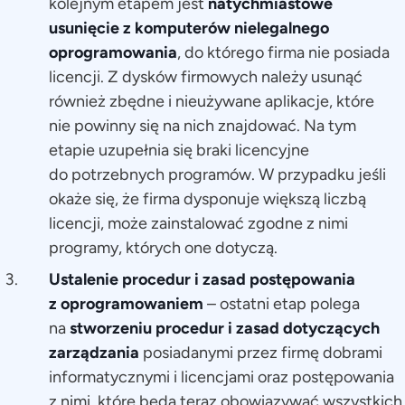
kolejnym etapem jest
natychmiastowe
usunięcie z komputerów nielegalnego
oprogramowania
, do którego firma nie posiada
licencji. Z dysków firmowych należy usunąć
również zbędne i nieużywane aplikacje, które
nie powinny się na nich znajdować. Na tym
etapie uzupełnia się braki licencyjne
do potrzebnych programów. W przypadku jeśli
okaże się, że firma dysponuje większą liczbą
licencji, może zainstalować zgodne z nimi
programy, których one dotyczą.
Ustalenie procedur i zasad postępowania
z oprogramowaniem
– ostatni etap polega
na
stworzeniu procedur i zasad dotyczących
zarządzania
posiadanymi przez firmę dobrami
informatycznymi i licencjami oraz postępowania
z nimi, które będą teraz obowiązywać wszystkich