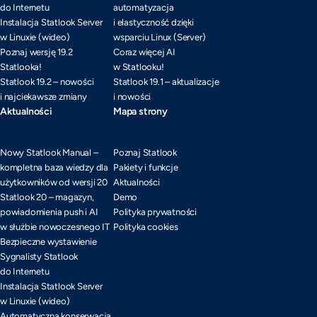
do Internetu
automatyzacja
Instalacja Statlook Server
i elastyczność dzięki
w Linuxie (wideo)
wsparciu Linux (Server)
Poznaj wersję 19.2
Coraz więcej AI
Statlooka!
w Statlooku!
Statlook 19.2 – nowości
Statlook 19.1 – aktualizacje
i najciekawsze zmiany
i nowości
Aktualności
Mapa strony
Nowy Statlook Manual –
Poznaj Statlook
kompletna baza wiedzy dla
Pakiety i funkcje
użytkowników od wersji 20
Aktualności
Statlook 20 – magazyn,
Demo
powiadomienia push i AI
Polityka prywatności
w służbie nowoczesnego IT
Polityka cookies
Bezpieczne wystawienie
Sygnalisty Statlook
do Internetu
Instalacja Statlook Server
w Linuxie (wideo)
Automatyczna konserwacja