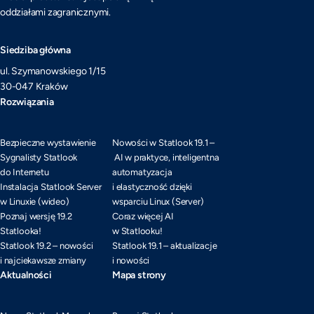
oddziałami zagranicznymi.
Siedziba główna
ul. Szymanowskiego 1/15
30-047 Kraków
Rozwiązania
Bezpieczne wystawienie
Nowości w Statlook 19.1 –
Sygnalisty Statlook
AI w praktyce, inteligentna
do Internetu
automatyzacja
Instalacja Statlook Server
i elastyczność dzięki
w Linuxie (wideo)
wsparciu Linux (Server)
Poznaj wersję 19.2
Coraz więcej AI
Statlooka!
w Statlooku!
Statlook 19.2 – nowości
Statlook 19.1 – aktualizacje
i najciekawsze zmiany
i nowości
Aktualności
Mapa strony