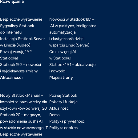
Rozwiązania
Bezpieczne wystawienie
Nowości w Statlook 19.1 –
Sygnalisty Statlook
AI w praktyce, inteligentna
do Internetu
automatyzacja
Instalacja Statlook Server
i elastyczność dzięki
w Linuxie (wideo)
wsparciu Linux (Server)
Poznaj wersję 19.2
Coraz więcej AI
Statlooka!
w Statlooku!
Statlook 19.2 – nowości
Statlook 19.1 – aktualizacje
i najciekawsze zmiany
i nowości
Aktualności
Mapa strony
Nowy Statlook Manual –
Poznaj Statlook
kompletna baza wiedzy dla
Pakiety i funkcje
użytkowników od wersji 20
Aktualności
Statlook 20 – magazyn,
Demo
powiadomienia push i AI
Polityka prywatności
w służbie nowoczesnego IT
Polityka cookies
Bezpieczne wystawienie