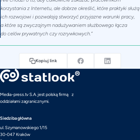
korzystania z Internetu, ale dobrze określić, które praktyki służą
ich rozwojowi i pozwalają stworzyć przyjazne warunki pracy,
a które są zwyczajnym nadużywaniem służbowego łącza
do celów prywatnych czy rozrywkowych.”
Kopiuj link
Media-press.tv S.A. jest polską firmą z
oddziałami zagranicznymi.
Siedziba główna
ul. Szymanowskiego 1/15
30-047 Kraków