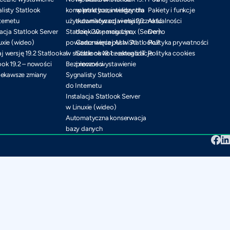
listy Statlook
kompletna baza wiedzy dla
w praktyce, inteligentna
Pakiety i funkcje
ternetu
użytkowników od wersji 20
automatyzacja i elastyczność
Aktualności
lacja Statlook Server
Statlook 20 – magazyn,
dzięki wsparciu Linux (Server)
Demo
uxie (wideo)
powiadomienia push i AI
Coraz więcej AI w Statlooku!
Polityka prywatności
j wersję 19.2 Statlooka!
w służbie nowoczesnego IT
Statlook 19.1 – aktualizacje
Polityka cookies
ook 19.2 – nowości
Bezpieczne wystawienie
i nowości
ciekawsze zmiany
Sygnalisty Statlook
do Internetu
Instalacja Statlook Server
w Linuxie (wideo)
Automatyczna konserwacja
bazy danych