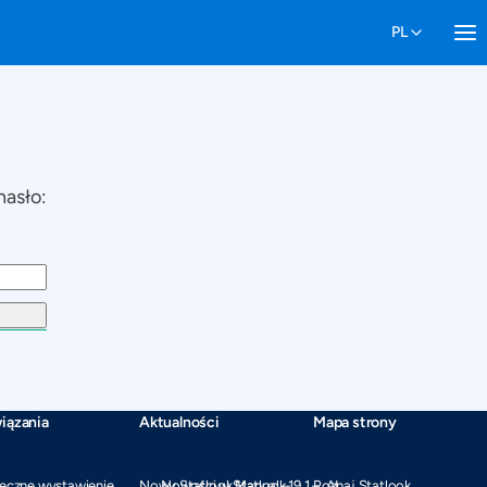
hasło:
iązania
Aktualności
Mapa strony
eczne wystawienie
Nowy Statlook Manual –
Nowości w Statlook 19.1 – AI
Poznaj Statlook