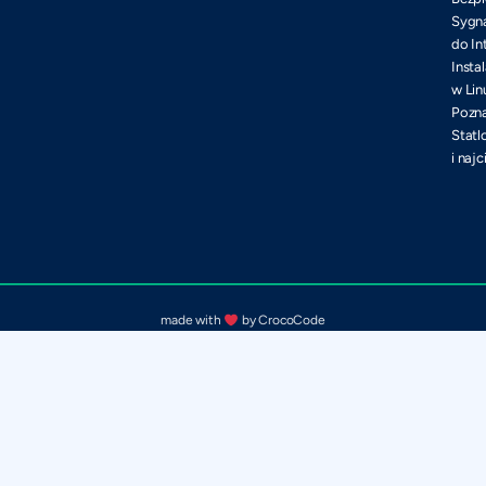
Sygna
do In
Insta
w Lin
Pozna
Statl
i naj
made with
by CrocoCode