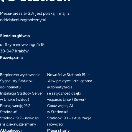
Media-press.tv S.A. jest polską firmą z
oddziałami zagranicznymi.
Siedziba główna
ul. Szymanowskiego 1/15
30-047 Kraków
Rozwiązania
Bezpieczne wystawienie
Nowości w Statlook 19.1 –
Sygnalisty Statlook
AI w praktyce, inteligentna
do Internetu
automatyzacja
Instalacja Statlook Server
i elastyczność dzięki
w Linuxie (wideo)
wsparciu Linux (Server)
Poznaj wersję 19.2
Coraz więcej AI
Statlooka!
w Statlooku!
Statlook 19.2 – nowości
Statlook 19.1 – aktualizacje
i najciekawsze zmiany
i nowości
Aktualności
Mapa strony