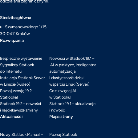
oddziałami zagranicznymi.
Siedziba główna
ul. Szymanowskiego 1/15
30-047 Kraków
Rozwiązania
Bezpieczne wystawienie
Nowości w Statlook 19.1 –
Sygnalisty Statlook
AI w praktyce, inteligentna
do Internetu
automatyzacja
Instalacja Statlook Server
i elastyczność dzięki
w Linuxie (wideo)
wsparciu Linux (Server)
Poznaj wersję 19.2
Coraz więcej AI
Statlooka!
w Statlooku!
Statlook 19.2 – nowości
Statlook 19.1 – aktualizacje
i najciekawsze zmiany
i nowości
Aktualności
Mapa strony
Nowy Statlook Manual –
Poznaj Statlook