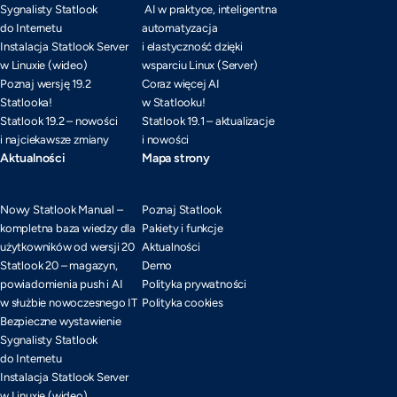
Sygnalisty Statlook
AI w praktyce, inteligentna
do Internetu
automatyzacja
Instalacja Statlook Server
i elastyczność dzięki
w Linuxie (wideo)
wsparciu Linux (Server)
Poznaj wersję 19.2
Coraz więcej AI
Statlooka!
w Statlooku!
Statlook 19.2 – nowości
Statlook 19.1 – aktualizacje
i najciekawsze zmiany
i nowości
Aktualności
Mapa strony
Nowy Statlook Manual –
Poznaj Statlook
kompletna baza wiedzy dla
Pakiety i funkcje
użytkowników od wersji 20
Aktualności
Statlook 20 – magazyn,
Demo
powiadomienia push i AI
Polityka prywatności
w służbie nowoczesnego IT
Polityka cookies
Bezpieczne wystawienie
Sygnalisty Statlook
do Internetu
Instalacja Statlook Server
w Linuxie (wideo)