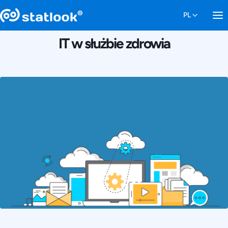
3 KWIETNIA 2019
IT w służbie zdrowia