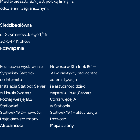
Media-press.tv S.A. jest polską firmą z
oddziałami zagranicznymi.
Siedziba główna
ul. Szymanowskiego 1/15
30-047 Kraków
Rozwiązania
Bezpieczne wystawienie
Nowości w Statlook 19.1 –
Sygnalisty Statlook
AI w praktyce, inteligentna
do Internetu
automatyzacja
Instalacja Statlook Server
i elastyczność dzięki
w Linuxie (wideo)
wsparciu Linux (Server)
Poznaj wersję 19.2
Coraz więcej AI
Statlooka!
w Statlooku!
Statlook 19.2 – nowości
Statlook 19.1 – aktualizacje
i najciekawsze zmiany
i nowości
Aktualności
Mapa strony