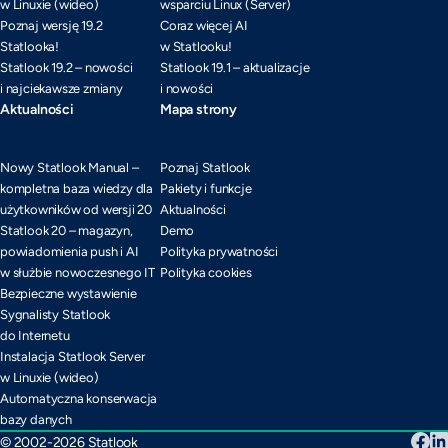
w Linuxie (wideo)
wsparciu Linux (Server)
Poznaj wersję 19.2
Coraz więcej AI
Statlooka!
w Statlooku!
Statlook 19.2 – nowości
Statlook 19.1 – aktualizacje
i najciekawsze zmiany
i nowości
Aktualności
Mapa strony
Nowy Statlook Manual –
Poznaj Statlook
kompletna baza wiedzy dla
Pakiety i funkcje
użytkowników od wersji 20
Aktualności
Statlook 20 – magazyn,
Demo
powiadomienia push i AI
Polityka prywatności
w służbie nowoczesnego IT
Polityka cookies
Bezpieczne wystawienie
Sygnalisty Statlook
do Internetu
Instalacja Statlook Server
w Linuxie (wideo)
Automatyczna konserwacja
bazy danych
© 2002-2026 Statlook