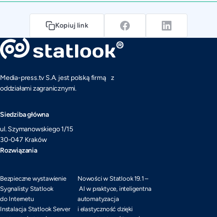
Kopiuj link
Media-press.tv S.A. jest polską firmą z
oddziałami zagranicznymi.
Siedziba główna
ul. Szymanowskiego 1/15
30-047 Kraków
Rozwiązania
Bezpieczne wystawienie
Nowości w Statlook 19.1 –
Sygnalisty Statlook
AI w praktyce, inteligentna
do Internetu
automatyzacja
Instalacja Statlook Server
i elastyczność dzięki