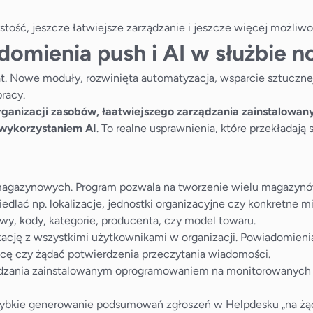
stość, jeszcze łatwiejsze zarządzanie i jeszcze więcej możliwo
domienia push i AI w służbie 
lat. Nowe moduły, rozwinięta automatyzacja, wsparcie sztucznej
racy.
organizacji zasobów, łaatwiejszego zarządzania zainstalow
 wykorzystaniem AI
. To realne usprawnienia, które przekładaj
 magazynowych. Program pozwala na tworzenie wielu magazynów
edlać np. lokalizacje, jednostki organizacyjne czy konkretne
wy, kody, kategorie, producenta, czy model towaru.
kację z wszystkimi użytkownikami w organizacji. Powiadomien
cę czy żądać potwierdzenia przeczytania wiadomości.
ądzania zainstalowanym oprogramowaniem na monitorowanych 
ybkie generowanie podsumowań zgłoszeń w Helpdesku „na żądan