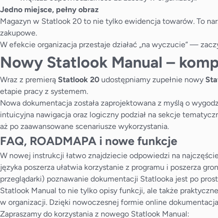
Jedno miejsce, pełny obraz
Magazyn w Statlook 20 to nie tylko ewidencja towarów. To nar
zakupowe.
W efekcie organizacja przestaje działać „na wyczucie” — zacz
Nowy Statlook Manual – kompl
Wraz z premierą
Statlook 20
udostępniamy zupełnie nowy
Sta
etapie pracy z systemem.
Nowa dokumentacja została zaprojektowana z myślą o wygodzie 
intuicyjna nawigacja oraz logiczny podział na sekcje tematyczn
aż po zaawansowane scenariusze wykorzystania.
FAQ, ROADMAPA i nowe funkcje
W nowej instrukcji łatwo znajdziecie odpowiedzi na najczęśc
języka poszerza ułatwia korzystanie z programu i poszerza gr
przeglądarki) poznawanie dokumentacji Statlooka jest po prost
Statlook Manual to nie tylko opisy funkcji, ale także prakty
w organizacji. Dzięki nowoczesnej formie online dokumentacj
Zapraszamy do korzystania z nowego Statlook Manual: