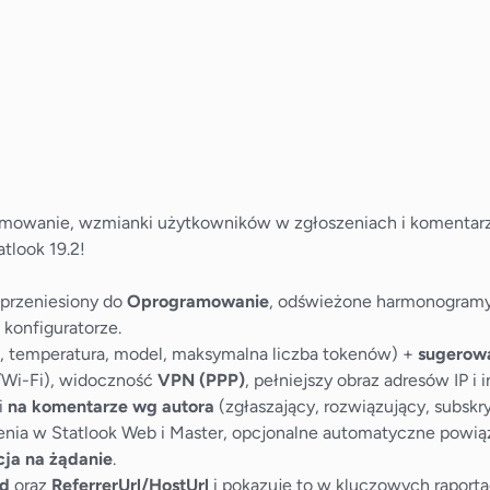
mowanie, wzmianki użytkowników w zgłoszeniach i komentarza
tlook 19.2!
przeniesiony do
Oprogramowanie
, odświeżone harmonogramy 
konfiguratorze.
, temperatura, model, maksymalna liczba tokenów) +
sugerow
t/Wi-Fi), widoczność
VPN (PPP)
, pełniejszy obraz adresów IP i
i
na komentarze wg autora
(zgłaszający, rozwiązujący, subskr
ia w Statlook Web i Master, opcjonalne automatyczne powią
cja na żądanie
.
Id
oraz
ReferrerUrl/HostUrl
i pokazuje to w kluczowych raporta