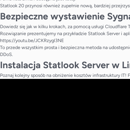
Statlook 20 przynosi również zupełnie nową, bardziej przejrzys
Bezpieczne wystawienie Sygnal
Dowiedz się jak w kilku krokach, za pomocą usługi Cloudflare T
Rozwiązanie prezentujemy na przykładzie Statlook Server i apli
https://youtu.be/JCKRzygl3NE
To przede wszystkim prosta i bezpieczna metoda na udostępni
DDoS.
Instalacja Statlook Server w L
Poznaj kolejny sposób na obniżenie kosztów infrastruktury IT!