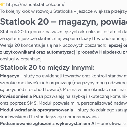
https://manual.statlook.com/
To kolejny krok w rozwoju Statlooka – jeszcze większa przejrzy
Statlook 20 – magazyn, powia
Statlook 20 to jedna z najważniejszych aktualizacji ostatnich 
że system jeszcze skuteczniej wspiera działy IT w codziennej p
Wersja 20 koncentruje się na kluczowych obszarach:
lepszej 
z użytkownikami oraz automatyzacji procesów Helpdesku z
obsługi w organizacji.
Statlook 20 to między innymi:
Magazyn
– służy do ewidencji towarów oraz kontroli stanów
szerokie możliwości ich organizacji (magazyny mogą odzwierci
są przychód i rozchód towaru). Można w nim określać m.in. naz
Powiadomienia Push
pozwalają na szybką i skuteczną komuni
oraz poprzez SMS. Moduł pozwala m.in. personalizować nadaw
Moduł wdrażania oprogramowania
– służy do zdalnego zarz
środowiskiem IT i standaryzację oprogramowania.
Podsumowanie zgłoszeń z wykorzystaniem AI
– umożliwia sz