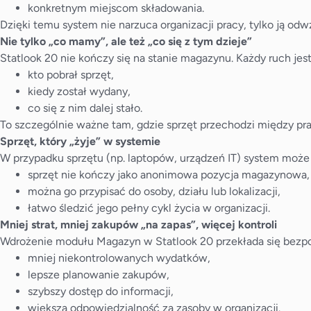
konkretnym miejscom składowania.
Dzięki temu system nie narzuca organizacji pracy, tylko ją od
Nie tylko „co mamy”, ale też „co się z tym dzieje”
Statlook 20 nie kończy się na stanie magazynu. Każdy ruch jest 
kto pobrał sprzęt,
kiedy został wydany,
co się z nim dalej stało.
To szczególnie ważne tam, gdzie sprzęt przechodzi między pr
Sprzęt, który „żyje” w systemie
W przypadku sprzętu (np. laptopów, urządzeń IT) system moż
sprzęt nie kończy jako anonimowa pozycja magazynowa,
można go przypisać do osoby, działu lub lokalizacji,
łatwo śledzić jego pełny cykl życia w organizacji.
Mniej strat, mniej zakupów „na zapas”, więcej kontroli
Wdrożenie modułu Magazyn w Statlook 20 przekłada się bezp
mniej niekontrolowanych wydatków,
lepsze planowanie zakupów,
szybszy dostęp do informacji,
większa odpowiedzialność za zasoby w organizacji.