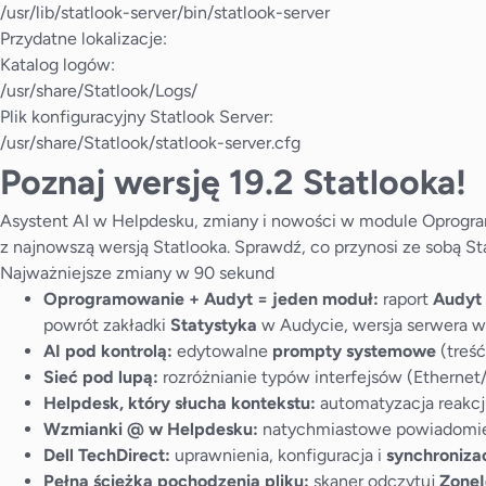
/usr/lib/statlook-server/bin/statlook-server
Przydatne lokalizacje:
Katalog logów:
/usr/share/Statlook/Logs/
Plik konfiguracyjny Statlook Server:
/usr/share/Statlook/statlook-server.cfg
Poznaj wersję 19.2 Statlooka!
Asystent AI w Helpdesku, zmiany i nowości w module Oprogra
z najnowszą wersją Statlooka. Sprawdź, co przynosi ze sobą Sta
Najważniejsze zmiany w 90 sekund
Oprogramowanie + Audyt = jeden moduł:
raport
Audyt
powrót zakładki
Statystyka
w Audycie, wersja serwera w 
AI pod kontrolą:
edytowalne
prompty systemowe
(treść
Sieć pod lupą:
rozróżnianie typów interfejsów (Etherne
Helpdesk, który słucha kontekstu:
automatyzacja reakcj
Wzmianki @ w Helpdesku:
natychmiastowe powiadomien
Dell TechDirect:
uprawnienia, konfiguracja i
synchroniza
Pełna ścieżka pochodzenia pliku:
skaner odczytuj
Zone