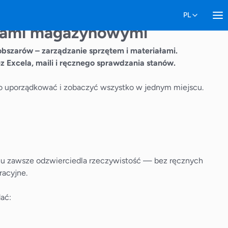
anami magazynowymi
bszarów – zarządzanie sprzętem i materiałami.
ez Excela, maili i ręcznego sprawdzania stanów.
a to uporządkować i zobaczyć wszystko w jednym miejscu.
ynu zawsze odzwierciedla rzeczywistość — bez ręcznych
racyjne.
ać: