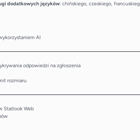
ługi dodatkowych języków
: chińskiego, czeskiego, francuskie
wykorzystaniem AI
ykrywania odpowiedzi na zgłoszenia
mit rozmiaru
 w Statlook Web
ypów