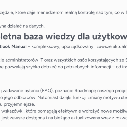
zędzie, które daje menedżerom realną kontrolę nad tym, co w f
yna działać na danych.
etna baza wiedzy dla użytkow
tlook Manual
– kompleksowy, uporządkowany i zawsze aktualny
administratorów IT oraz wszystkich osób korzystających ze St
e pozwalają szybko dotrzeć do potrzebnych informacji – od inst
iej zadawane pytania (FAQ), poznacie Roadmapę naszego progr
ono jego odbiorców. Natomiast dzięki funkcji zmiany motywu st
u przyjemniejsze.
czne wskazówki, które pomagają efektywnie wdrożyć nowe możliw
a jest zawsze dostępna i na bieżąco aktualizowana wraz z roz