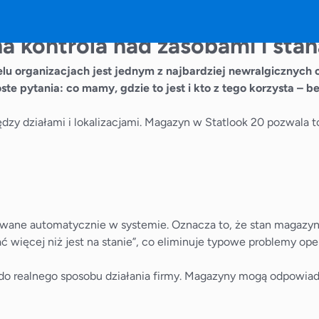
a kontrola nad zasobami i st
u organizacjach jest jednym z najbardziej newralgicznych o
te pytania: co mamy, gdzie to jest i kto z tego korzysta – b
między działami i lokalizacjami. Magazyn w Statlook 20 pozwal
trowane automatycznie w systemie. Oznacza to, że stan magaz
ać więcej niż jest na stanie”, co eliminuje typowe problemy ope
do realnego sposobu działania firmy. Magazyny mogą odpowiad