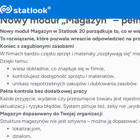
Nowy moduł „Magazyn” – pełn
Nowy moduł Magazyn w Statlook 20 porządkuje to, co w wiel
To rozwiązanie, które pozwala wreszcie odpowiedzieć na pros
Koniec z zagubionymi zasobami
W firmach bardzo często sprzęt i materiały „rozpływają się” 
Dzięki temu:
wiesz dokładnie, co znajduje się w firmie,
kontrolujesz dostępność sprzętu i materiałów,
unikasz niepotrzebnych zakupów i dublowania zasobów.
Pełna kontrola bez dodatkowej pracy
Każde przyjęcie, wydanie czy przesunięcie towaru jest rejes
aktualizacji i ryzyka błędów. System pilnuje też, żeby nie „wyd
Magazyn dopasowany do Twojej organizacji
Struktura magazynów nie jest sztywna – można ją dopasować 
lokalizacjom,
działom,