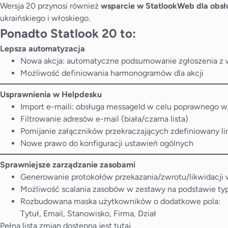
Wersja 20 przynosi również
wsparcie w StatlookWeb dla obs
ukraińskiego i włoskiego.
Ponadto Statlook 20 to:
Lepsza automatyzacja
Nowa akcja: automatyczne podsumowanie zgłoszenia z 
Możliwość definiowania harmonogramów dla akcji
Usprawnienia w Helpdesku
Import e-maili: obsługa messageId w celu poprawnego w
Filtrowanie adresów e-mail (biała/czarna lista)
Pomijanie załączników przekraczających zdefiniowany li
Nowe prawo do konfiguracji ustawień ogólnych
Sprawniejsze zarządzanie zasobami
Generowanie protokołów przekazania/zwrotu/likwidacji
Możliwość scalania zasobów w zestawy na podstawie t
Rozbudowana maska użytkowników o dodatkowe pola:
Tytuł, Email, Stanowisko, Firma, Dział
Pełna lista zmian dostępna jest
tutaj
.