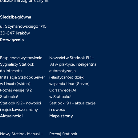
oddziałami zagranicznymi.
Siedziba główna
ul. Szymanowskiego 1/15
30-047 Kraków
Rozwiązania
Bezpieczne wystawienie
Nowości w Statlook 19.1 –
Sygnalisty Statlook
AI w praktyce, inteligentna
do Internetu
automatyzacja
Instalacja Statlook Server
i elastyczność dzięki
w Linuxie (wideo)
wsparciu Linux (Server)
Poznaj wersję 19.2
Coraz więcej AI
Statlooka!
w Statlooku!
Statlook 19.2 – nowości
Statlook 19.1 – aktualizacje
i najciekawsze zmiany
i nowości
Aktualności
Mapa strony
Nowy Statlook Manual –
Poznaj Statlook