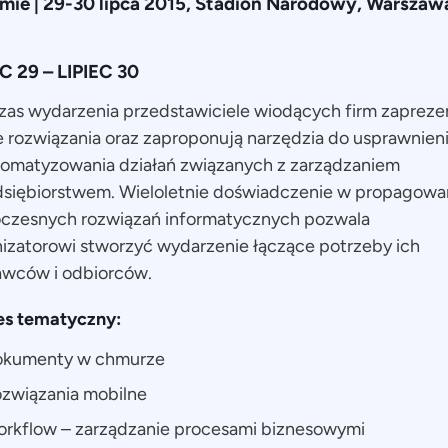
rmie | 29-30 lipca 2015, Stadion Narodowy, Warszaw
EC 29
–
LIPIEC 30
as wydarzenia przedstawiciele wiodących firm zapreze
 rozwiązania oraz zaproponują narzędzia do usprawnien
tomatyzowania działań związanych z zarządzaniem
dsiębiorstwem. Wieloletnie doświadczenie w propagowa
czesnych rozwiązań informatycznych pozwala
izatorowi stworzyć wydarzenie łączące potrzeby ich
awców i odbiorców.
es tematyczny:
okumenty w chmurze
związania mobilne
rkflow – zarządzanie procesami biznesowymi