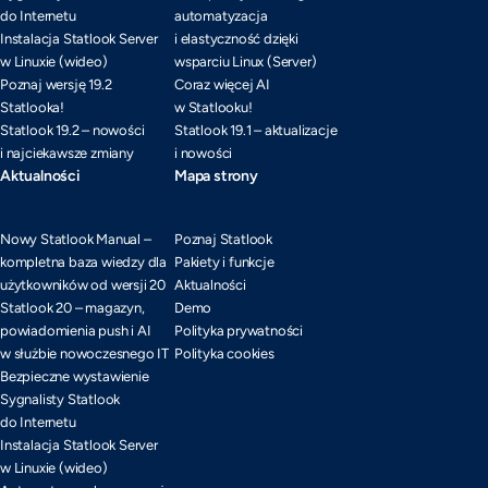
do Internetu
automatyzacja
Instalacja Statlook Server
i elastyczność dzięki
w Linuxie (wideo)
wsparciu Linux (Server)
Poznaj wersję 19.2
Coraz więcej AI
Statlooka!
w Statlooku!
Statlook 19.2 – nowości
Statlook 19.1 – aktualizacje
i najciekawsze zmiany
i nowości
Aktualności
Mapa strony
Nowy Statlook Manual –
Poznaj Statlook
kompletna baza wiedzy dla
Pakiety i funkcje
użytkowników od wersji 20
Aktualności
Statlook 20 – magazyn,
Demo
powiadomienia push i AI
Polityka prywatności
w służbie nowoczesnego IT
Polityka cookies
Bezpieczne wystawienie
Sygnalisty Statlook
do Internetu
Instalacja Statlook Server
w Linuxie (wideo)