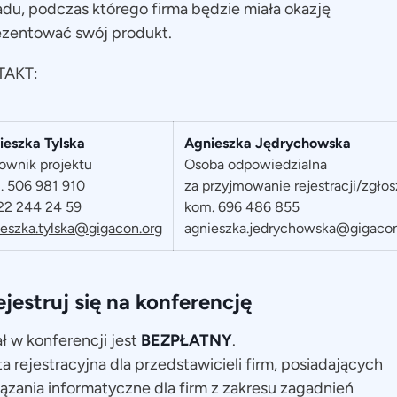
du, podczas którego firma będzie miała okazję
ezentować swój produkt.
AKT:
ieszka Tylska
Agnieszka Jędrychowska
ownik projektu
Osoba odpowiedzialna
. 506 981 910
za przyjmowanie rejestracji/zgło
 22 244 24 59
kom. 696 486 855
ieszka.tylska@gigacon.org
agnieszka.jedrychowska@gigacon
ejestruj się na konferencję
ł w konferencji jest
BEZPŁATNY
.
a rejestracyjna dla przedstawicieli firm, posiadających
ązania informatyczne dla firm z zakresu zagadnień