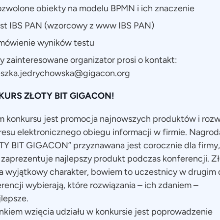
zwolone obiekty na modelu BPMN i ich znaczenie
st IBS PAN (wzorcowy z www IBS PAN)
ówienie wyników testu
 zainteresowane organizator prosi o kontakt:
eszka.jedrychowska@gigacon.org
URS ZŁOTY BIT GIGACON!
m konkursu jest promocja najnowszych produktów i rozw
resu elektronicznego obiegu informacji w firmie. Nagrod
TY BIT GIGACON” przyznawana jest corocznie dla firmy,
 zaprezentuje najlepszy produkt podczas konferencji. Z
a wyjątkowy charakter, bowiem to uczestnicy w drugim 
rencji wybierają, które rozwiązania – ich zdaniem –
jlepsze.
kiem wzięcia udziału w konkursie jest poprowadzenie