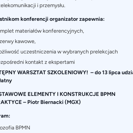
telekomunikacji i przemysłu.
stnikom konferencji organizator zapewnia:
mplet materiałów konferencyjnych,
zerwy kawowe,
żliwość uczestniczenia w wybranych prelekcjach
zpośredni kontakt z ekspertami
ĘPNY WARSZTAT SZKOLENIOWY! – do 13 lipca udzi
łatny
STAWOWE ELEMENTY I KONSTRUKCJE BPMN
AKTYCE – Piotr Biernacki (MGX)
ram:
lozofia BPMN