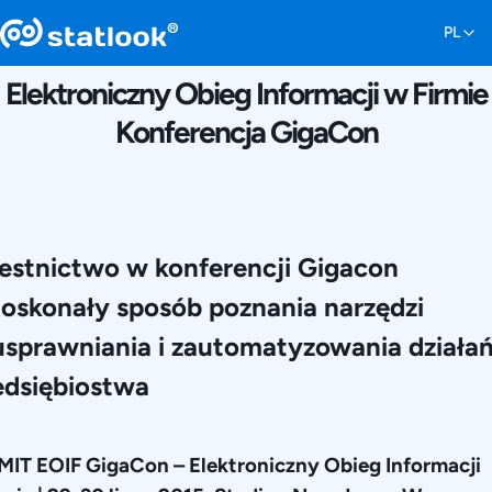
25 CZERWCA 2015
Elektroniczny Obieg Informacji w Firmie
Konferencja GigaCon
estnictwo w konferencji Gigacon
doskonały sposób poznania narzędzi
usprawniania i zautomatyzowania działa
edsiębiostwa
IT EOIF GigaCon – Elektroniczny Obieg Informacji