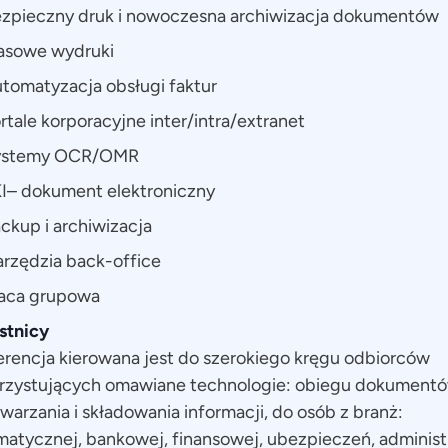
zpieczny druk i nowoczesna archiwizacja dokumentów
sowe wydruki
tomatyzacja obsługi faktur
rtale korporacyjne inter/intra/extranet
ystemy OCR/OMR
I– dokument elektroniczny
ckup i archiwizacja
rzędzia back-office
aca grupowa
stnicy
rencja kierowana jest do szerokiego kręgu odbiorców
rzystujących omawiane technologie: obiegu dokumentó
warzania i składowania informacji, do osób z branż:
matycznej, bankowej, finansowej, ubezpieczeń, administ