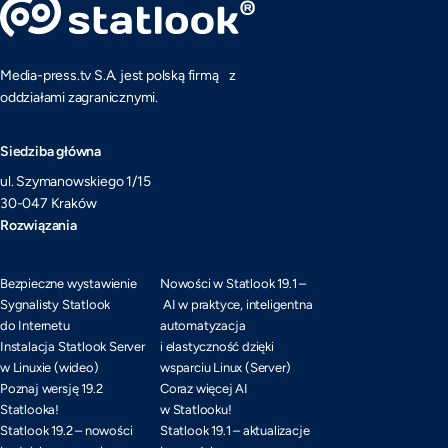
Media-press.tv S.A. jest polską firmą z
oddziałami zagranicznymi.
Siedziba główna
ul. Szymanowskiego 1/15
30-047 Kraków
Rozwiązania
Bezpieczne wystawienie
Nowości w Statlook 19.1 –
Sygnalisty Statlook
AI w praktyce, inteligentna
do Internetu
automatyzacja
Instalacja Statlook Server
i elastyczność dzięki
w Linuxie (wideo)
wsparciu Linux (Server)
Poznaj wersję 19.2
Coraz więcej AI
Statlooka!
w Statlooku!
Statlook 19.2 – nowości
Statlook 19.1 – aktualizacje