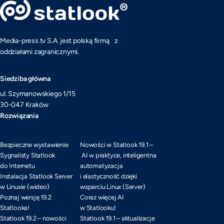
Media-press.tv S.A. jest polską firmą z
oddziałami zagranicznymi.
Siedziba główna
ul. Szymanowskiego 1/15
30-047 Kraków
Rozwiązania
Bezpieczne wystawienie
Nowości w Statlook 19.1 –
Sygnalisty Statlook
AI w praktyce, inteligentna
do Internetu
automatyzacja
Instalacja Statlook Server
i elastyczność dzięki
w Linuxie (wideo)
wsparciu Linux (Server)
Poznaj wersję 19.2
Coraz więcej AI
Statlooka!
w Statlooku!
Statlook 19.2 – nowości
Statlook 19.1 – aktualizacje