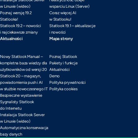
w Linuxie (wideo)
wsparciu Linux (Server)
Poznaj wersję 19.2
Coraz więcej AI
Statlooka!
w Statlooku!
Statlook 19.2 – nowości
Statlook 19.1 – aktualizacje
i najciekawsze zmiany
i nowości
Aktualności
Mapa strony
Nowy Statlook Manual –
Poznaj Statlook
kompletna baza wiedzy dla
Pakiety i funkcje
użytkowników od wersji 20
Aktualności
Statlook 20 – magazyn,
Demo
powiadomienia push i AI
Polityka prywatności
w służbie nowoczesnego IT
Polityka cookies
Bezpieczne wystawienie
Sygnalisty Statlook
do Internetu
Instalacja Statlook Server
w Linuxie (wideo)
Automatyczna konserwacja
bazy danych