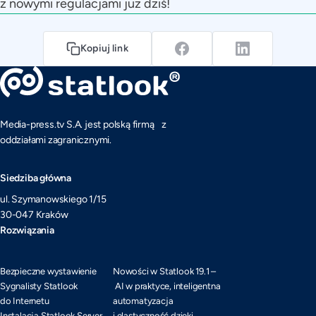
z nowymi regulacjami już dziś!
Kopiuj link
Media-press.tv S.A. jest polską firmą z
oddziałami zagranicznymi.
Siedziba główna
ul. Szymanowskiego 1/15
30-047 Kraków
Rozwiązania
Bezpieczne wystawienie
Nowości w Statlook 19.1 –
Sygnalisty Statlook
AI w praktyce, inteligentna
do Internetu
automatyzacja
Instalacja Statlook Server
i elastyczność dzięki