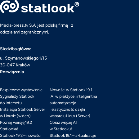
Media-press.tv S.A. jest polską firmą z
oddziałami zagranicznymi.
Siedziba główna
ul. Szymanowskiego 1/15
30-047 Kraków
Rozwiązania
Bezpieczne wystawienie
Nowości w Statlook 19.1 –
Sygnalisty Statlook
AI w praktyce, inteligentna
do Internetu
automatyzacja
Instalacja Statlook Server
i elastyczność dzięki
w Linuxie (wideo)
wsparciu Linux (Server)
Poznaj wersję 19.2
Coraz więcej AI
Statlooka!
w Statlooku!
Statlook 19.2 – nowości
Statlook 19.1 – aktualizacje