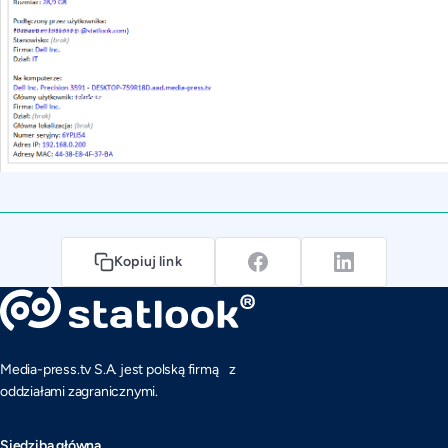
Kopiuj link
Media-press.tv S.A. jest polską firmą z
oddziałami zagranicznymi.
Siedziba główna