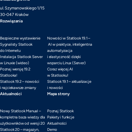
ul. Szymanowskiego 1/15
30-047 Kraków
Rozwiązania
Bezpieczne wystawienie
Nowości w Statlook 19.1 –
Sygnalisty Statlook
AI w praktyce, inteligentna
do Internetu
automatyzacja
Instalacja Statlook Server
i elastyczność dzięki
w Linuxie (wideo)
wsparciu Linux (Server)
Poznaj wersję 19.2
Coraz więcej AI
Statlooka!
w Statlooku!
Statlook 19.2 – nowości
Statlook 19.1 – aktualizacje
i najciekawsze zmiany
i nowości
Aktualności
Mapa strony
Nowy Statlook Manual –
Poznaj Statlook
kompletna baza wiedzy dla
Pakiety i funkcje
użytkowników od wersji 20
Aktualności
Statlook 20 – magazyn,
Demo