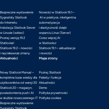
Bezpieczne wystawienie
Nowości w Statlook 19.1 –
Sygnalisty Statlook
AI w praktyce, inteligentna
do Internetu
automatyzacja
Instalacja Statlook Server
i elastyczność dzięki
w Linuxie (wideo)
wsparciu Linux (Server)
Poznaj wersję 19.2
Coraz więcej AI
Statlooka!
w Statlooku!
Statlook 19.2 – nowości
Statlook 19.1 – aktualizacje
i najciekawsze zmiany
i nowości
Aktualności
Mapa strony
Nowy Statlook Manual –
Poznaj Statlook
kompletna baza wiedzy dla
Pakiety i funkcje
użytkowników od wersji 20
Aktualności
Statlook 20 – magazyn,
Demo
powiadomienia push i AI
Polityka prywatności
w służbie nowoczesnego IT
Polityka cookies
Bezpieczne wystawienie
Sygnalisty Statlook