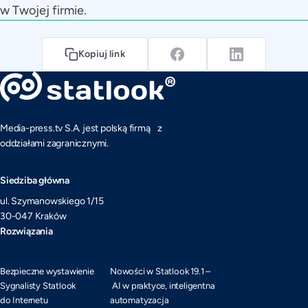
w Twojej firmie.
Kopiuj link
Media-press.tv S.A. jest polską firmą z
oddziałami zagranicznymi.
Siedziba główna
ul. Szymanowskiego 1/15
30-047 Kraków
Rozwiązania
Bezpieczne wystawienie
Nowości w Statlook 19.1 –
Sygnalisty Statlook
AI w praktyce, inteligentna
do Internetu
automatyzacja