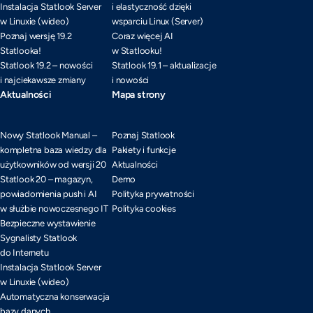
Instalacja Statlook Server
i elastyczność dzięki
w Linuxie (wideo)
wsparciu Linux (Server)
Poznaj wersję 19.2
Coraz więcej AI
Statlooka!
w Statlooku!
Statlook 19.2 – nowości
Statlook 19.1 – aktualizacje
i najciekawsze zmiany
i nowości
Aktualności
Mapa strony
Nowy Statlook Manual –
Poznaj Statlook
kompletna baza wiedzy dla
Pakiety i funkcje
użytkowników od wersji 20
Aktualności
Statlook 20 – magazyn,
Demo
powiadomienia push i AI
Polityka prywatności
w służbie nowoczesnego IT
Polityka cookies
Bezpieczne wystawienie
Sygnalisty Statlook
do Internetu
Instalacja Statlook Server
w Linuxie (wideo)
Automatyczna konserwacja
bazy danych