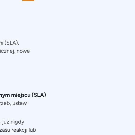
i (SLA),
icznej, nowe
nym miejscu (SLA)
rzeb, ustaw
– już nigdy
asu reakcji lub