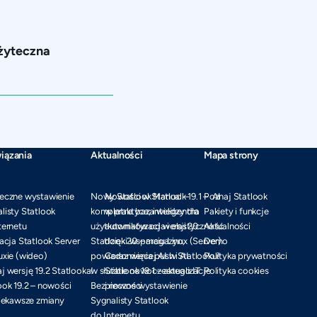
użyteczna
iązania
Aktualności
Mapa strony
eczne wystawienie
Nowy Statlook Manual –
Nowości w Statlook 19.1 – AI
Poznaj Statlook
listy Statlook
kompletna baza wiedzy dla
w praktyce, inteligentna
Pakiety i funkcje
ternetu
użytkowników od wersji 20
automatyzacja i elastyczność
Aktualności
lacja Statlook Server
Statlook 20 – magazyn,
dzięki wsparciu Linux (Server)
Demo
uxie (wideo)
powiadomienia push i AI
Coraz więcej AI w Statlooku!
Polityka prywatności
j wersję 19.2 Statlooka!
w służbie nowoczesnego IT
Statlook 19.1 – aktualizacje
Polityka cookies
ook 19.2 – nowości
Bezpieczne wystawienie
i nowości
ciekawsze zmiany
Sygnalisty Statlook
do Internetu