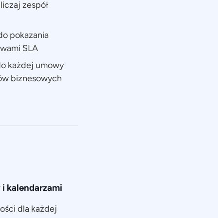
liczaj zespół
do pokazania
mowami SLA
 do każdej umowy
ów biznesowych
 i kalendarzami
ości dla każdej