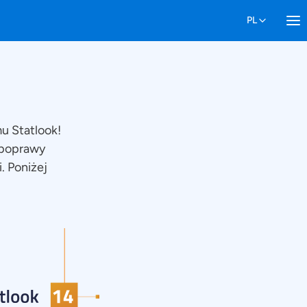
u Statlook!
 poprawy
. Poniżej