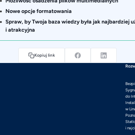
Możliwość osadzenia plików multimedialnych
Nowe opcje formatowania
Spraw, by Twoja baza wiedzy była jak najbardziej 
i atrakcyjna
Kopiuj link
Rozw
Bezpi
Sygna
do In
Insta
w Lin
Pozna
Statl
i naj