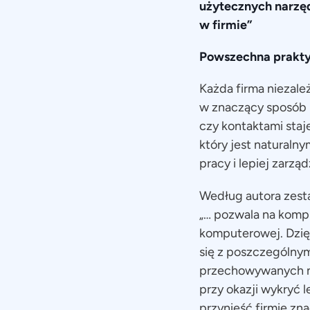
użytecznych narzęd
w firmie”
Powszechna prakt
Każda firma niezale
w znaczący sposób u
czy kontaktami staj
który jest naturaln
pracy i lepiej zarz
Według autora zesta
„… pozwala na komp
komputerowej. Dzięk
się z poszczególny
przechowywanych na
przy okazji wykryć 
przynieść firmie zn