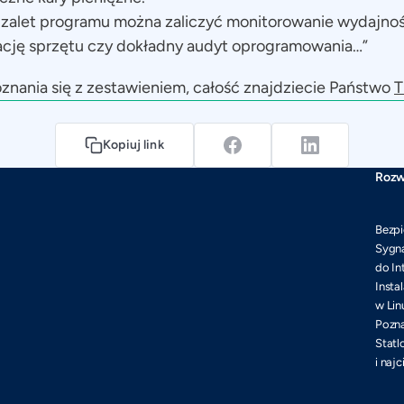
 zalet programu można zaliczyć monitorowanie wydajno
ację sprzętu czy dokładny audyt oprogramowania…”
nania się z zestawieniem, całość znajdziecie Państwo
T
Kopiuj link
Rozw
Bezpi
Sygna
do In
Insta
w Lin
Pozna
Statl
i naj