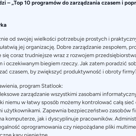
zi – „Top 10 programów do zarządzania czasem i popr
yka
żnie od swojej wielkości potrzebuje prostych i praktyczn
łatwią jej organizację. Dobre zarządzanie zespołem, pr
e się coraz trudniejsze wraz z rozwojem przedsiębiorstwa
ym i oczekiwanym biegiem rzeczy. Jak zatem poradzić sob
ądzać czasem, by zwiększyć produktywność i obroty firmy
wienia, program Statlook:
leksowe zarządzanie wszystkimi zasobami informatyczny
i niemu w łatwy sposób możemy kontrolować całą sieć o
mi użytkownikami. Zapewnia bezpieczeństwo zasobów 
 komputerze, jak i dyscyplinuje pracowników. Administ
legalność oprogramowania czy niepożądane pliki multime
aczne kary pieniężne.