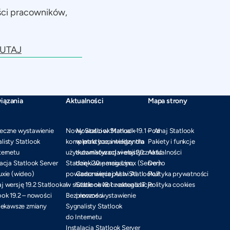
ści pracowników,
UTAJ
iązania
Aktualności
Mapa strony
eczne wystawienie
Nowy Statlook Manual –
Nowości w Statlook 19.1 – AI
Poznaj Statlook
listy Statlook
kompletna baza wiedzy dla
w praktyce, inteligentna
Pakiety i funkcje
ternetu
użytkowników od wersji 20
automatyzacja i elastyczność
Aktualności
lacja Statlook Server
Statlook 20 – magazyn,
dzięki wsparciu Linux (Server)
Demo
uxie (wideo)
powiadomienia push i AI
Coraz więcej AI w Statlooku!
Polityka prywatności
j wersję 19.2 Statlooka!
w służbie nowoczesnego IT
Statlook 19.1 – aktualizacje
Polityka cookies
ook 19.2 – nowości
Bezpieczne wystawienie
i nowości
ciekawsze zmiany
Sygnalisty Statlook
do Internetu
Instalacja Statlook Server