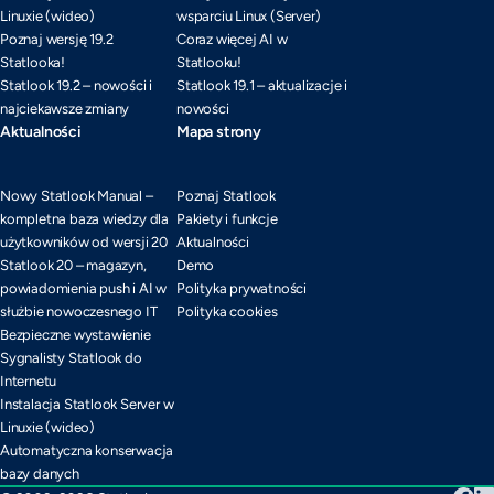
Linuxie (wideo)
wsparciu Linux (Server)
Poznaj wersję 19.2
Coraz więcej AI w
Statlooka!
Statlooku!
Statlook 19.2 – nowości i
Statlook 19.1 – aktualizacje i
najciekawsze zmiany
nowości
Aktualności
Mapa strony
Nowy Statlook Manual –
Poznaj Statlook
kompletna baza wiedzy dla
Pakiety i funkcje
użytkowników od wersji 20
Aktualności
Statlook 20 – magazyn,
Demo
powiadomienia push i AI w
Polityka prywatności
służbie nowoczesnego IT
Polityka cookies
Bezpieczne wystawienie
Sygnalisty Statlook do
Internetu
Instalacja Statlook Server w
Linuxie (wideo)
Automatyczna konserwacja
bazy danych