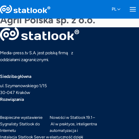
Agrii Polska sp. z o.o.
Media-press.tv S.A. jest polską firmą z
oddziałami zagranicznymi.
Siedziba główna
ul. Szymanowskiego 1/15
30-047 Kraków
Rozwiązania
Bezpieczne wystawienie
Nowości w Statlook 19.1 –
Sygnalisty Statlook do
AI w praktyce, inteligentna
Internetu
automatyzacja i
Instalacja Statlook Server w
elastyczność dzięki