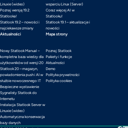
Linuxie (wideo)
wsparciu Linux (Server)
Poznaj wersję 19.2
Coraz więcej AI w
Statlooka!
Statlooku!
Statlook 19.2 – nowości i
Statlook 19.1 – aktualizacje i
najciekawsze zmiany
nowości
Aktualności
Mapa strony
Nowy Statlook Manual –
Poznaj Statlook
kompletna baza wiedzy dla
Pakiety i funkcje
użytkowników od wersji 20
Aktualności
Statlook 20 – magazyn,
Demo
powiadomienia push i AI w
Polityka prywatności
służbie nowoczesnego IT
Polityka cookies
Bezpieczne wystawienie
Sygnalisty Statlook do
Internetu
Instalacja Statlook Server w
Linuxie (wideo)
Automatyczna konserwacja
bazy danych