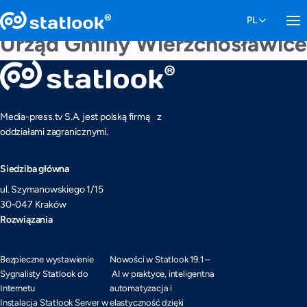
Urząd Gminy Wierzchosławice
Media-press.tv S.A. jest polską firmą z
oddziałami zagranicznymi.
Siedziba główna
ul. Szymanowskiego 1/15
30-047 Kraków
Rozwiązania
Bezpieczne wystawienie
Nowości w Statlook 19.1 –
Sygnalisty Statlook do
AI w praktyce, inteligentna
Internetu
automatyzacja i
Instalacja Statlook Server w
elastyczność dzięki