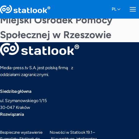
Miejski Ośrodek Pomocy
Społecznej w Rzeszowie
Media-press.tv S.A. jest polską firmą z
oddziałami zagranicznymi.
Siedziba główna
ul. Szymanowskiego 1/15
30-047 Kraków
Rozwiązania
Bezpieczne wystawienie
Nowości w Statlook 19.1 –
Sygnalisty Statlook do
AI w praktyce, inteligentna