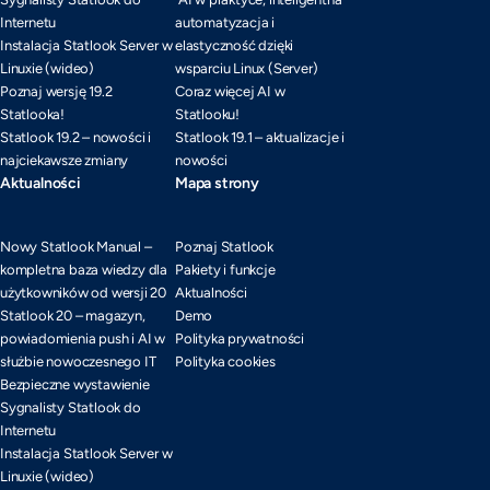
Internetu
automatyzacja i
Instalacja Statlook Server w
elastyczność dzięki
Linuxie (wideo)
wsparciu Linux (Server)
Poznaj wersję 19.2
Coraz więcej AI w
Statlooka!
Statlooku!
Statlook 19.2 – nowości i
Statlook 19.1 – aktualizacje i
najciekawsze zmiany
nowości
Aktualności
Mapa strony
Nowy Statlook Manual –
Poznaj Statlook
kompletna baza wiedzy dla
Pakiety i funkcje
użytkowników od wersji 20
Aktualności
Statlook 20 – magazyn,
Demo
powiadomienia push i AI w
Polityka prywatności
służbie nowoczesnego IT
Polityka cookies
Bezpieczne wystawienie
Sygnalisty Statlook do
Internetu
Instalacja Statlook Server w
Linuxie (wideo)