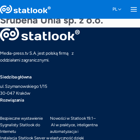
Śrubena Unia sp. z o.o.
Media-press.tv S.A. jest polską firmą z
oddziałami zagranicznymi.
Siedziba główna
ul. Szymanowskiego 1/15
30-047 Kraków
Rozwiązania
Bezpieczne wystawienie
Nowości w Statlook 19.1 –
Sygnalisty Statlook do
AI w praktyce, inteligentna
Internetu
automatyzacja i
Instalacja Statlook Server w
elastyczność dzięki