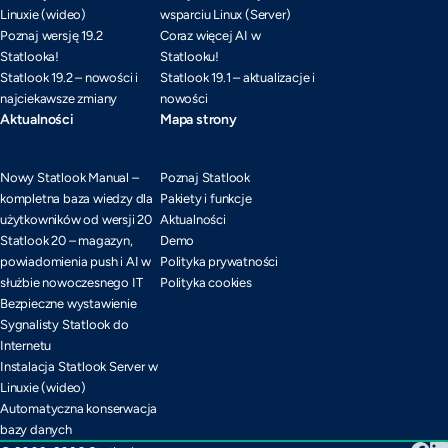
Linuxie (wideo)
wsparciu Linux (Server)
Poznaj wersję 19.2
Coraz więcej AI w
Statlooka!
Statlooku!
Statlook 19.2 – nowości i
Statlook 19.1 – aktualizacje i
najciekawsze zmiany
nowości
Aktualności
Mapa strony
Nowy Statlook Manual –
Poznaj Statlook
kompletna baza wiedzy dla
Pakiety i funkcje
użytkowników od wersji 20
Aktualności
Statlook 20 – magazyn,
Demo
powiadomienia push i AI w
Polityka prywatności
służbie nowoczesnego IT
Polityka cookies
Bezpieczne wystawienie
Sygnalisty Statlook do
Internetu
Instalacja Statlook Server w
Linuxie (wideo)
Automatyczna konserwacja
bazy danych