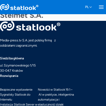
Stelmet S.A.
Media-press.tv S.A. jest polską firmą z
oddziałami zagranicznymi.
Siedziba główna
ul. Szymanowskiego 1/15
30-047 Kraków
Rozwiązania
Bezpieczne wystawienie
Nowości w Statlook 19.1 –
Sygnalisty Statlook do
AI w praktyce, inteligentna
Internetu
automatyzacja i
Instalacja Statlook Server w
elastyczność dzięki