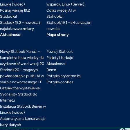
Linuxie (wideo)
wsparciu Linux (Server)
Poznaj wersję 19.2
Coraz więcej AI w
Statlooka!
Statlooku!
Statlook 19.2 – nowości i
Statlook 19.1 – aktualizacje i
najciekawsze zmiany
nowości
Aktualności
Mapa strony
Nowy Statlook Manual –
Poznaj Statlook
kompletna baza wiedzy dla
Pakiety i funkcje
użytkowników od wersji 20
Aktualności
Statlook 20 – magazyn,
Demo
powiadomienia push i AI w
Polityka prywatności
służbie nowoczesnego IT
Polityka cookies
Bezpieczne wystawienie
Sygnalisty Statlook do
Internetu
Instalacja Statlook Server w
Linuxie (wideo)
Automatyczna konserwacja
bazy danych