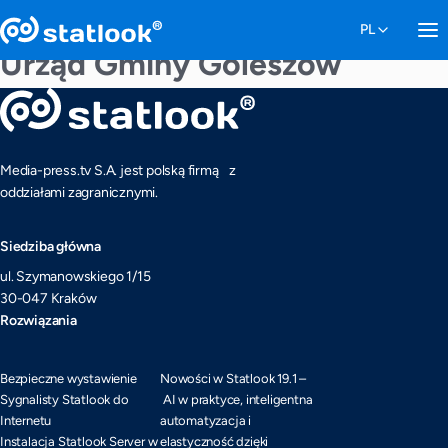
Urząd Gminy Goleszów
Media-press.tv S.A. jest polską firmą z
oddziałami zagranicznymi.
Siedziba główna
ul. Szymanowskiego 1/15
30-047 Kraków
Rozwiązania
Bezpieczne wystawienie
Nowości w Statlook 19.1 –
Sygnalisty Statlook do
AI w praktyce, inteligentna
Internetu
automatyzacja i
Instalacja Statlook Server w
elastyczność dzięki