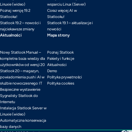
Linuxie (wideo)
wsparciu Linux (Server)
Poznaj wersję 19.2
Coraz więcej AI w
Statlooka!
Statlooku!
Statlook 19.2 – nowości i
Statlook 19.1 – aktualizacje i
najciekawsze zmiany
nowości
Aktualności
Mapa strony
Nowy Statlook Manual –
Poznaj Statlook
kompletna baza wiedzy dla
Pakiety i funkcje
użytkowników od wersji 20
Aktualności
Statlook 20 – magazyn,
Demo
powiadomienia push i AI w
Polityka prywatności
służbie nowoczesnego IT
Polityka cookies
Bezpieczne wystawienie
Sygnalisty Statlook do
Internetu
Instalacja Statlook Server w
Linuxie (wideo)
Automatyczna konserwacja
bazy danych