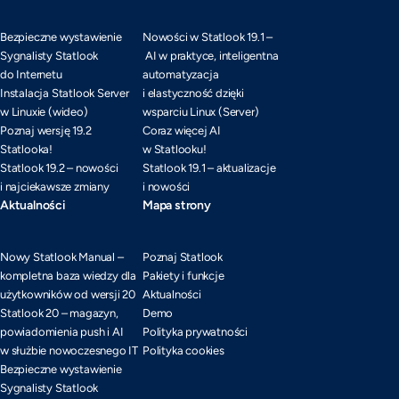
Bezpieczne wystawienie
Nowości w Statlook 19.1 –
Sygnalisty Statlook
AI w praktyce, inteligentna
do Internetu
automatyzacja
Instalacja Statlook Server
i elastyczność dzięki
w Linuxie (wideo)
wsparciu Linux (Server)
Poznaj wersję 19.2
Coraz więcej AI
Statlooka!
w Statlooku!
Statlook 19.2 – nowości
Statlook 19.1 – aktualizacje
i najciekawsze zmiany
i nowości
Aktualności
Mapa strony
Nowy Statlook Manual –
Poznaj Statlook
kompletna baza wiedzy dla
Pakiety i funkcje
użytkowników od wersji 20
Aktualności
Statlook 20 – magazyn,
Demo
powiadomienia push i AI
Polityka prywatności
w służbie nowoczesnego IT
Polityka cookies
Bezpieczne wystawienie
Sygnalisty Statlook