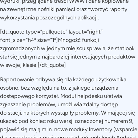
wydruki, przeglądane treści WWW i dane kopiowane
na zewnętrzne nośniki pamięci oraz tworzyć raporty
wykorzystania poszczególnych aplikacji.
[dt_quote type=”pullquote” layout=”right”
font_size=”h4″ size=”1″]Mnogość funkcji
zgromadzonych w jednym miejscu sprawia, że statlook
stał się jednym z najbardziej interesujących produktów
w swojej klasie.[/dt_quote]
Raportowanie odbywa się dla każdego użytkownika
osobno, bez względu na to, z jakiego urządzenia
dostępowego korzystał. Moduł helpdesku ułatwia
zgłaszanie problemów, umożliwia zdalny dostęp
do stacji, na których wystąpiły problemy. W mającej się
ukazać pod koniec roku wersji oznaczonej numerem 9,
pojawić się mają m.in. nowe moduły Inventory (wsparcie
dla zarządzania z poziomu urządzeń mobilnych Android