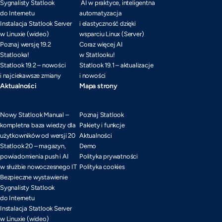
Sygnalisty Statlook
AI w praktyce, inteligentna
do Internetu
automatyzacja
Instalacja Statlook Server
i elastyczność dzięki
w Linuxie (wideo)
wsparciu Linux (Server)
Poznaj wersję 19.2
Coraz więcej AI
Statlooka!
w Statlooku!
Statlook 19.2 – nowości
Statlook 19.1 – aktualizacje
i najciekawsze zmiany
i nowości
Aktualności
Mapa strony
Nowy Statlook Manual –
Poznaj Statlook
kompletna baza wiedzy dla
Pakiety i funkcje
użytkowników od wersji 20
Aktualności
Statlook 20 – magazyn,
Demo
powiadomienia push i AI
Polityka prywatności
w służbie nowoczesnego IT
Polityka cookies
Bezpieczne wystawienie
Sygnalisty Statlook
do Internetu
Instalacja Statlook Server
w Linuxie (wideo)