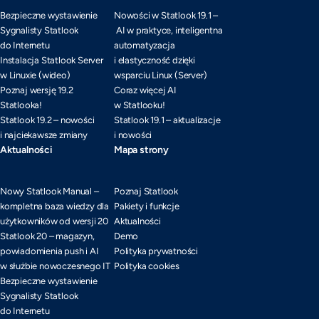
Bezpieczne wystawienie
Nowości w Statlook 19.1 –
Sygnalisty Statlook
AI w praktyce, inteligentna
do Internetu
automatyzacja
Instalacja Statlook Server
i elastyczność dzięki
w Linuxie (wideo)
wsparciu Linux (Server)
Poznaj wersję 19.2
Coraz więcej AI
Statlooka!
w Statlooku!
Statlook 19.2 – nowości
Statlook 19.1 – aktualizacje
i najciekawsze zmiany
i nowości
Aktualności
Mapa strony
Nowy Statlook Manual –
Poznaj Statlook
kompletna baza wiedzy dla
Pakiety i funkcje
użytkowników od wersji 20
Aktualności
Statlook 20 – magazyn,
Demo
powiadomienia push i AI
Polityka prywatności
w służbie nowoczesnego IT
Polityka cookies
Bezpieczne wystawienie
Sygnalisty Statlook
do Internetu