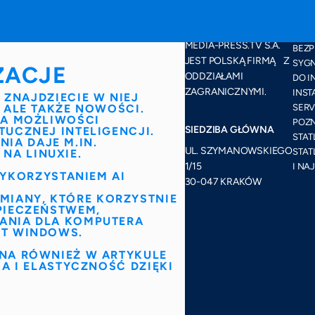
ROZ
MEDIA-PRESS.TV S.A.
BEZP
JEST POLSKĄ FIRMĄ Z
SYGN
ZACJE
ODDZIAŁAMI
DO I
ZAGRANICZNYMI.
INST
. ZNAJDZIECIE W NIEJ
 ALE TAKŻE NOWOŚCI.
SERV
ZA MOŻLIWOŚCI
POZN
SIEDZIBA GŁÓWNA
UCZNEJ INTELIGENCJI.
STAT
IA DAJE M.IN.
UL. SZYMANOWSKIEGO
STAT
NA LINUXIE.
1/15
I NA
YKORZYSTANIEM AI
30-047 KRAKÓW
MIANY, KTÓRE
KORZYSTNIE
PIECZEŃSTWEM
,
ANIA DLA KOMPUTERA
NT WINDOWS.
NA RÓWNIEŻ W ARTYKULE
A I ELASTYCZNOŚĆ DZIĘKI