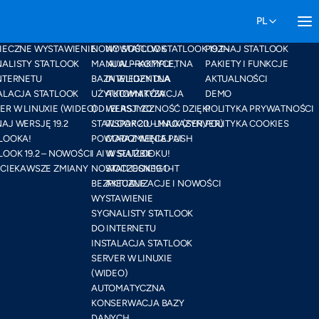
WIĄZANIA
AKTUALNOŚCI
MAPA STRONY
IECZNE WYSTAWIENIE
NOWY STATLOOK
NOWOŚCI W STATLOOK 19.1 –
POZNAJ STATLOOK
ALISTY STATLOOK
MANUAL – KOMPLETNA
AI W PRAKTYCE,
PAKIETY I FUNKCJE
NTERNETU
BAZA WIEDZY DLA
INTELIGENTNA
AKTUALNOŚCI
ALACJA STATLOOK
UŻYTKOWNIKÓW
AUTOMATYZACJA
DEMO
ER W LINUXIE (WIDEO)
OD WERSJI 20
I ELASTYCZNOŚĆ DZIĘKI
POLITYKA PRYWATNOŚCI
AJ WERSJĘ 19.2
STATLOOK 20 – MAGAZYN,
WSPARCIU LINUX (SERVER)
POLITYKA COOKIES
LOOKA!
POWIADOMIENIA PUSH
CORAZ WIĘCEJ AI
LOOK 19.2 – NOWOŚCI
I AI W SŁUŻBIE
W STATLOOKU!
JCIEKAWSZE ZMIANY
NOWOCZESNEGO IT
STATLOOK 19.1 –
BEZPIECZNE
AKTUALIZACJE I NOWOŚCI
WYSTAWIENIE
SYGNALISTY STATLOOK
DO INTERNETU
INSTALACJA STATLOOK
SERVER W LINUXIE
(WIDEO)
AUTOMATYCZNA
KONSERWACJA BAZY
DANYCH