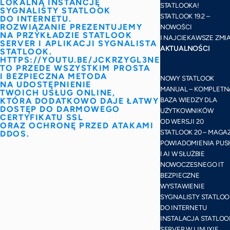
LOKALNĄ INSTANCJĘ
STATLOOKA!
SYGNALISTY STATLOOK
STATLOOK 19.2 –
DO INTERNETU.
ROZWIĄZANIE PREZENTUJEMY
NOWOŚCI
NA PRZYKŁADZIE STATLOOK
I NAJCIEKAWSZE ZMI
SERVER I APLIKACJI SYGNALISTA
AKTUALNOŚCI
STATLOOK.
HTTPS://YOUTU.BE/JCKRZYGL3NE
TO PRZEDE WSZYSTKIM PROSTA
I BEZPIECZNA METODA
NOWY STATLOOK
NA UDOSTĘPNIENIE
MANUAL – KOMPLETN
TWOICH USŁUG ONLINE,
KTÓRA DODATKOWO DAJE ŁATWY
BAZA WIEDZY DLA
DOSTĘP DO DARMOWEGO
UŻYTKOWNIKÓW
CERTYFIKATU SSL
OD WERSJI 20
ORAZ OCHRONĘ PRZED ATAKAMI
STATLOOK 20 – MAGA
DDOS.
POWIADOMIENIA PUS
I AI W SŁUŻBIE
NOWOCZESNEGO IT
BEZPIECZNE
WYSTAWIENIE
SYGNALISTY STATLOO
DO INTERNETU
INSTALACJA STATLOO
SERVER W LINUXIE