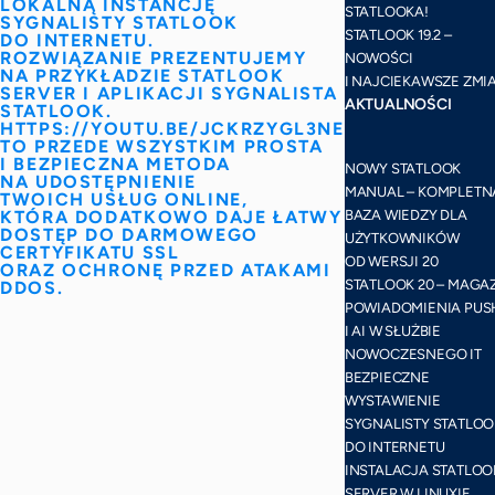
LOKALNĄ INSTANCJĘ
STATLOOKA!
SYGNALISTY STATLOOK
STATLOOK 19.2 –
DO INTERNETU.
ROZWIĄZANIE PREZENTUJEMY
NOWOŚCI
NA PRZYKŁADZIE STATLOOK
I NAJCIEKAWSZE ZMI
SERVER I APLIKACJI SYGNALISTA
AKTUALNOŚCI
STATLOOK.
HTTPS://YOUTU.BE/JCKRZYGL3NE
TO PRZEDE WSZYSTKIM PROSTA
I BEZPIECZNA METODA
NOWY STATLOOK
NA UDOSTĘPNIENIE
MANUAL – KOMPLETN
TWOICH USŁUG ONLINE,
KTÓRA DODATKOWO DAJE ŁATWY
BAZA WIEDZY DLA
DOSTĘP DO DARMOWEGO
UŻYTKOWNIKÓW
CERTYFIKATU SSL
OD WERSJI 20
ORAZ OCHRONĘ PRZED ATAKAMI
STATLOOK 20 – MAGA
DDOS.
POWIADOMIENIA PUS
I AI W SŁUŻBIE
NOWOCZESNEGO IT
BEZPIECZNE
WYSTAWIENIE
SYGNALISTY STATLOO
DO INTERNETU
INSTALACJA STATLOO
SERVER W LINUXIE