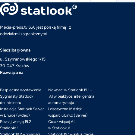
Media-press.tv S.A. jest polską firmą z
oddziałami zagranicznymi.
Siedziba główna
ul. Szymanowskiego 1/15
30-047 Kraków
Rozwiązania
Bezpieczne wystawienie
Nowości w Statlook 19.1 –
Sygnalisty Statlook
AI w praktyce, inteligentna
do Internetu
automatyzacja
Instalacja Statlook Server
i elastyczność dzięki
w Linuxie (wideo)
wsparciu Linux (Server)
Poznaj wersję 19.2
Coraz więcej AI
Statlooka!
w Statlooku!
Statlook 19.2 – nowości
Statlook 19.1 – aktualizacje