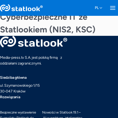
Cyberbezpieczne IT ze
Statlookiem (NIS2, KSC)
Media-press.tv S.A. jest polską firmą z
oddziałami zagranicznymi.
Siedziba główna
ul. Szymanowskiego 1/15
30-047 Kraków
Rozwiązania
Bezpieczne wystawienie
Nowości w Statlook 19.1 –
Sygnalisty Statlook do
AI w praktyce, inteligentna