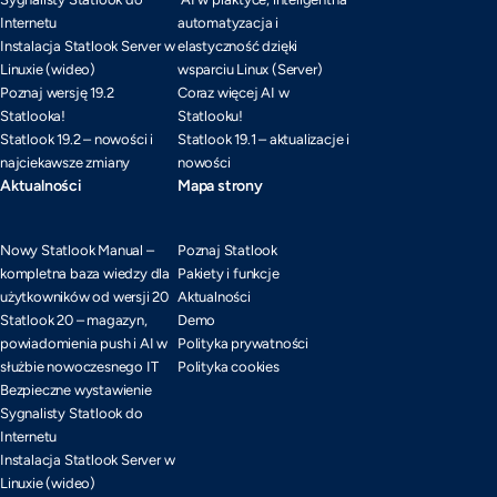
Internetu
automatyzacja i
Instalacja Statlook Server w
elastyczność dzięki
Linuxie (wideo)
wsparciu Linux (Server)
Poznaj wersję 19.2
Coraz więcej AI w
Statlooka!
Statlooku!
Statlook 19.2 – nowości i
Statlook 19.1 – aktualizacje i
najciekawsze zmiany
nowości
Aktualności
Mapa strony
Nowy Statlook Manual –
Poznaj Statlook
kompletna baza wiedzy dla
Pakiety i funkcje
użytkowników od wersji 20
Aktualności
Statlook 20 – magazyn,
Demo
powiadomienia push i AI w
Polityka prywatności
służbie nowoczesnego IT
Polityka cookies
Bezpieczne wystawienie
Sygnalisty Statlook do
Internetu
Instalacja Statlook Server w
Linuxie (wideo)