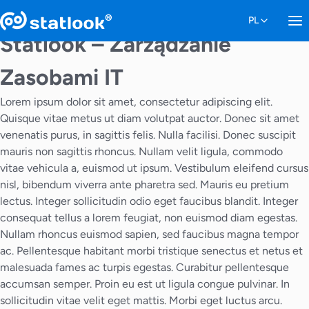
Statlook – Zarządzanie
Zasobami IT
Lorem ipsum dolor sit amet, consectetur adipiscing elit.
Quisque vitae metus ut diam volutpat auctor. Donec sit amet
venenatis purus, in sagittis felis. Nulla facilisi. Donec suscipit
mauris non sagittis rhoncus. Nullam velit ligula, commodo
vitae vehicula a, euismod ut ipsum. Vestibulum eleifend cursus
nisl, bibendum viverra ante pharetra sed. Mauris eu pretium
lectus. Integer sollicitudin odio eget faucibus blandit. Integer
consequat tellus a lorem feugiat, non euismod diam egestas.
Nullam rhoncus euismod sapien, sed faucibus magna tempor
ac. Pellentesque habitant morbi tristique senectus et netus et
malesuada fames ac turpis egestas. Curabitur pellentesque
accumsan semper. Proin eu est ut ligula congue pulvinar. In
sollicitudin vitae velit eget mattis. Morbi eget luctus arcu.