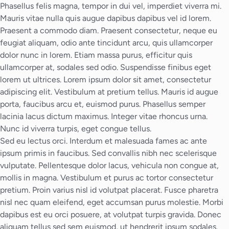
Phasellus felis magna, tempor in dui vel, imperdiet viverra mi.
Mauris vitae nulla quis augue dapibus dapibus vel id lorem.
Praesent a commodo diam. Praesent consectetur, neque eu
feugiat aliquam, odio ante tincidunt arcu, quis ullamcorper
dolor nunc in lorem. Etiam massa purus, efficitur quis
ullamcorper at, sodales sed odio. Suspendisse finibus eget
lorem ut ultrices. Lorem ipsum dolor sit amet, consectetur
adipiscing elit. Vestibulum at pretium tellus. Mauris id augue
porta, faucibus arcu et, euismod purus. Phasellus semper
lacinia lacus dictum maximus. Integer vitae rhoncus urna.
Nunc id viverra turpis, eget congue tellus.
Sed eu lectus orci. Interdum et malesuada fames ac ante
ipsum primis in faucibus. Sed convallis nibh nec scelerisque
vulputate. Pellentesque dolor lacus, vehicula non congue at,
mollis in magna. Vestibulum et purus ac tortor consectetur
pretium. Proin varius nisl id volutpat placerat. Fusce pharetra
nisl nec quam eleifend, eget accumsan purus molestie. Morbi
dapibus est eu orci posuere, at volutpat turpis gravida. Donec
aliquam tellus sed sem euismod, ut hendrerit ipsum sodales.