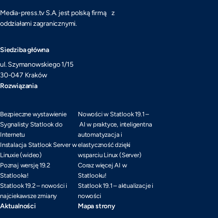
Media-press.tv S.A. jest polską firmą z
oddziałami zagranicznymi.
Siedziba główna
ul. Szymanowskiego 1/15
30-047 Kraków
Rozwiązania
Bezpieczne wystawienie
Nowości w Statlook 19.1 –
Sygnalisty Statlook do
AI w praktyce, inteligentna
Internetu
automatyzacja i
Instalacja Statlook Server w
elastyczność dzięki
Linuxie (wideo)
wsparciu Linux (Server)
Poznaj wersję 19.2
Coraz więcej AI w
Statlooka!
Statlooku!
Statlook 19.2 – nowości i
Statlook 19.1 – aktualizacje i
najciekawsze zmiany
nowości
Aktualności
Mapa strony