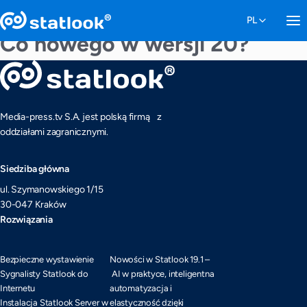
Co nowego w wersji 20?
Media-press.tv S.A. jest polską firmą z
oddziałami zagranicznymi.
Siedziba główna
ul. Szymanowskiego 1/15
30-047 Kraków
Rozwiązania
Bezpieczne wystawienie
Nowości w Statlook 19.1 –
Sygnalisty Statlook do
AI w praktyce, inteligentna
Internetu
automatyzacja i
Instalacja Statlook Server w
elastyczność dzięki