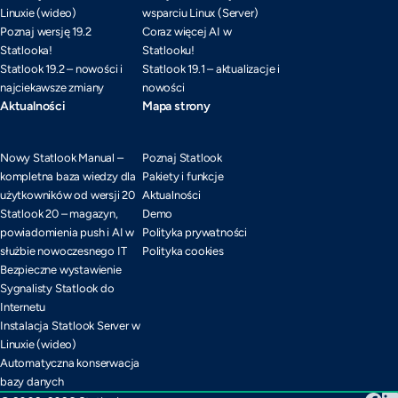
Linuxie (wideo)
wsparciu Linux (Server)
Poznaj wersję 19.2
Coraz więcej AI w
Statlooka!
Statlooku!
Statlook 19.2 – nowości i
Statlook 19.1 – aktualizacje i
najciekawsze zmiany
nowości
Aktualności
Mapa strony
Nowy Statlook Manual –
Poznaj Statlook
kompletna baza wiedzy dla
Pakiety i funkcje
użytkowników od wersji 20
Aktualności
Statlook 20 – magazyn,
Demo
powiadomienia push i AI w
Polityka prywatności
służbie nowoczesnego IT
Polityka cookies
Bezpieczne wystawienie
Sygnalisty Statlook do
Internetu
Instalacja Statlook Server w
Linuxie (wideo)
Automatyczna konserwacja
bazy danych