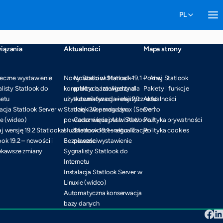
iązania
Aktualności
Mapa strony
eczne wystawienie
Nowy Statlook Manual –
Nowości w Statlook 19.1 – AI w
Poznaj Statlook
listy Statlook do
kompletna baza wiedzy dla
praktyce, inteligentna
Pakiety i funkcje
netu
użytkowników od wersji 20
automatyzacja i elastyczność
Aktualności
lacja Statlook Server w
Statlook 20 – magazyn,
dzięki wsparciu Linux (Server)
Demo
ie (wideo)
powiadomienia push i AI w
Coraz więcej AI w Statlooku!
Polityka prywatności
j wersję 19.2 Statlooka!
służbie nowoczesnego IT
Statlook 19.1 – aktualizacje i
Polityka cookies
ook 19.2 – nowości i
Bezpieczne wystawienie
nowości
ekawsze zmiany
Sygnalisty Statlook do
Internetu
Instalacja Statlook Server w
Linuxie (wideo)
Automatyczna konserwacja
bazy danych