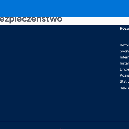
rbezpieczeństwo
Rozw
Bezpi
Sygna
Inter
Insta
Linux
Pozna
Statl
najci