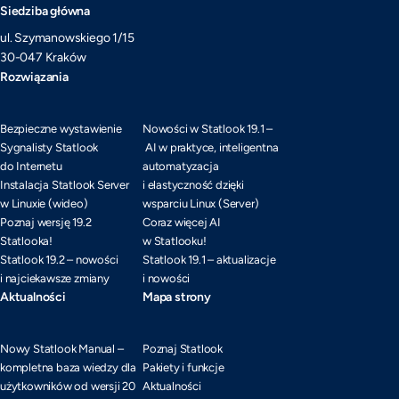
Siedziba główna
ul. Szymanowskiego 1/15
30-047 Kraków
Rozwiązania
Bezpieczne wystawienie
Nowości w Statlook 19.1 –
Sygnalisty Statlook
AI w praktyce, inteligentna
do Internetu
automatyzacja
Instalacja Statlook Server
i elastyczność dzięki
w Linuxie (wideo)
wsparciu Linux (Server)
Poznaj wersję 19.2
Coraz więcej AI
Statlooka!
w Statlooku!
Statlook 19.2 – nowości
Statlook 19.1 – aktualizacje
i najciekawsze zmiany
i nowości
Aktualności
Mapa strony
Nowy Statlook Manual –
Poznaj Statlook
kompletna baza wiedzy dla
Pakiety i funkcje
użytkowników od wersji 20
Aktualności